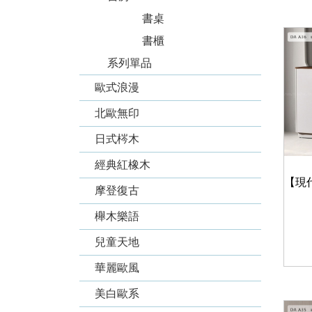
書桌
書櫃
系列單品
歐式浪漫
北歐無印
日式梣木
經典紅橡木
摩登復古
櫸木樂語
兒童天地
華麗歐風
美白歐系