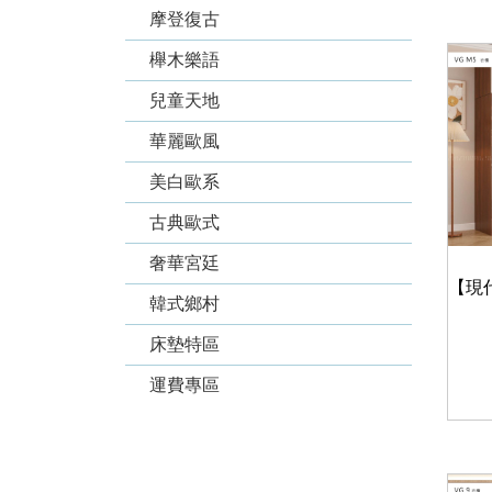
摩登復古
櫸木樂語
兒童天地
華麗歐風
美白歐系
古典歐式
奢華宮廷
韓式鄉村
床墊特區
運費專區