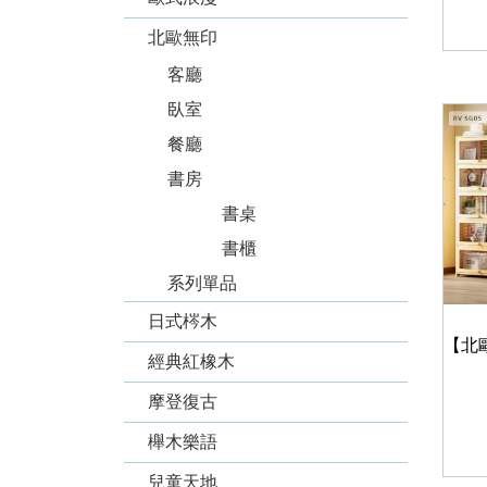
北歐無印
客廳
臥室
餐廳
書房
書桌
書櫃
系列單品
日式梣木
經典紅橡木
摩登復古
櫸木樂語
兒童天地