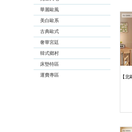
華麗歐風
美白歐系
古典歐式
奢華宮廷
韓式鄉村
床墊特區
運費專區