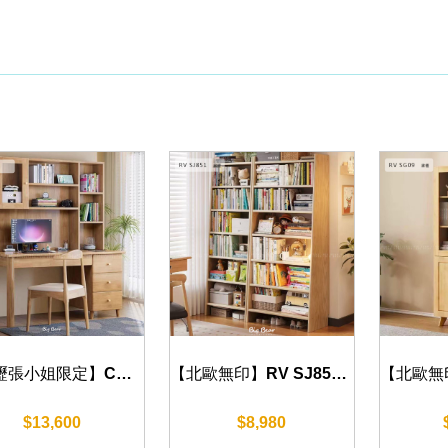
【中壢張小姐限定】CN 980 橡木書桌 (原木色) 120cm
【北歐無印】RV SJ851 書櫃 60/85 cm
$13,600
$8,980